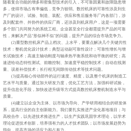
随着复合功能的增多和密集型技术的引入，不可靠因素和故障隐患增
多，使得市场占有率偏低，竞争力较弱。数控机床的可靠性涉及到生
产厂的设计、试验、制造、装配、供应和售后服务等厂内各部门，涉
及到配套件、外协件的供应厂商，还涉及到机床用户，这是一项需要
多个部门共同努力的系统工程。企业甚至全行业都需提升产品的可靠
性，来解决产品“形似神不似”的问题，提升产品的综合市场竞争力。
(2)重型数控机床产品上档次、上水平，要重点解决几个关键共性
技术：整机优化设计技术；典型运动副可靠性设计；可靠性增长与增
长试验技术；高速主轴动刚度与轴承热平衡系统和动平衡的研究；高
速进给动态特性测试、前瞻控制、加速度平稳控制技术；自动在线测
量、误差补偿技术；长行程无间隙传动技术等技术问题。
(3)提高核心传动部件的运行速度、精度，以及整个机床的制造工
艺水平与质量。通过加大研发力度，优化工艺方法，加强科研试验，
提升信息化手段，加快改进升级等方式提高数控机床整机制造水平与
质量。
(4)建立以企业为主体、以市场为导向、产学研用相结合的研发体
系，提高行业的自主创新能力。我们要扎实推进产业化基地项目；与
高校合作，以先进技术推进生产，以生产实践巩固学术理论，以学术
理论促进技术创新，培养强有力的人才技术团队；以市场发展趋势为
指向，提高市场的适应力和占有力。