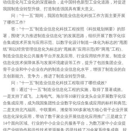
动信息化与工业化的深度融合，走中国特色新型工业化道路，对促进
我国制造业转型升级、打造制造强国具有重大意义。
问：“十一五”期间，我国在制造业信息化科技工作方面主要开展
了哪些工作?
答：“十一五”制造业信息化科技工程按照《科技规划纲要》的部
署，围绕“大力推进制造业信息化”的发展思路，组织开展了数字化综
合集成技术开发与应用示范、以数字化设计制造一体化为标志的“甩图
纸”和以经营管理信息化为标志的“甩账表”应用示范(即“两甩”工程)、
制造业信息化公共服务平台开发及应用、行业应用软件开发、制造业
信息化技术保障体系与发展环境建设等工作，提升了包括集团企业、
骨干企业和中小企业在内的制造企业信息化水平，增强了制造业的自
主创新能力、竞争力，推进了制造业转型升级。
问：“十一五”制造业信息化科技工程取得了哪些成效?
答：通过“十一五”制造业信息化工程的实施，取得了显著成效。
一是支持了成飞、上海电气、海尔等10家行业龙头企业开展数字化综
合集成应用，成为我国集团性企业数字化综合集成应用的标杆和典范;
二是支持北汽福田、中联重科、潍柴等300多家地方核心骨干企业开展
信息化深化应用，带动了数千家企业开展信息化应用推广;三是建立了
14个面向区域、行业的中小企业公共服务平台，为数万家中小企业提
供产业链协作和共性技术资源服务;四是扶植了20余家系统集成商、软