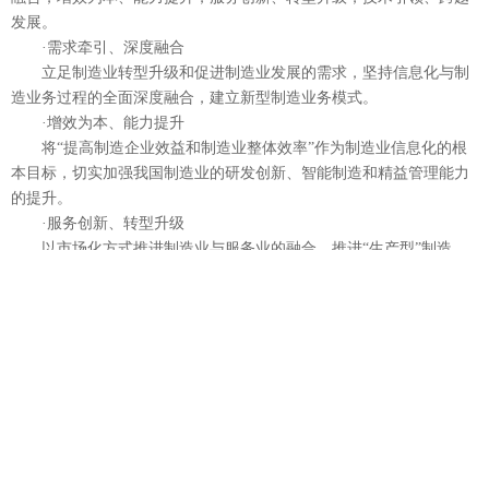
发展。
·需求牵引、深度融合
立足制造业转型升级和促进制造业发展的需求，坚持信息化与制
造业务过程的全面深度融合，建立新型制造业务模式。
·增效为本、能力提升
将“提高制造企业效益和制造业整体效率”作为制造业信息化的根
本目标，切实加强我国制造业的研发创新、智能制造和精益管理能力
的提升。
·服务创新、转型升级
以市场化方式推进制造业与服务业的融合，推进“生产型”制造
向“服务型”制造发展，加快信息化服务的转型，促进制造业转型。
·技术引领、跨越发展
充分利用以新兴信息技术为代表的高新技术成果，发挥科技引领
和支撑作用，提高企业自主创新能力和综合竞争力，促进制造业跨越
式发展。
问：“十二五”制造业信息化科技工程的发展目标是什么?
答：着力突破一批具有引领性、创新性的制造业信息化关键技术;
着力打造一批数字企业、服务型制造企业和产业服务平台;着力培育发
展生产型服务业和制造业信息化软件产业及相关服务业，促进制造业