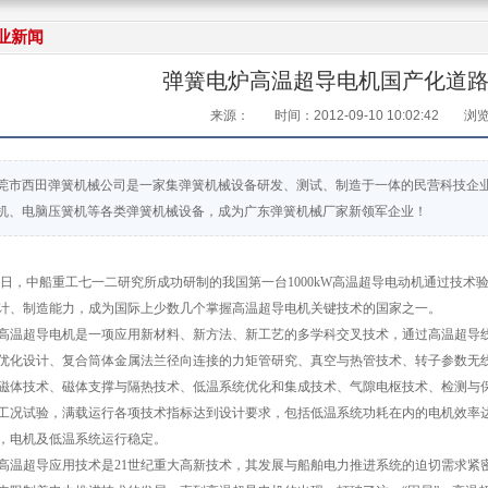
业新闻
弹簧电炉高温超导电机国产化道
来源：
时间：2012-09-10 10:02:42
浏
莞市西田弹簧机械公司是一家集弹簧机械设备研发、测试、制造于一体的民营科技企
机、电脑压簧机等各类弹簧机械设备，成为广东弹簧机械厂家新领军企业！
，中船重工七一二研究所成功研制的我国第一台1000kW高温超导电动机通过技术
计、制造能力，成为国际上少数几个掌握高温超导电机关键技术的国家之一。
超导电机是一项应用新材料、新方法、新工艺的多学科交叉技术，通过高温超导线
优化设计、复合筒体金属法兰径向连接的力矩管研究、真空与热管技术、转子参数无
磁体技术、磁体支撑与隔热技术、低温系统优化和集成技术、气隙电枢技术、检测与保护
工况试验，满载运行各项技术指标达到设计要求，包括低温系统功耗在内的电机效率达到9
，电机及低温系统运行稳定。
超导应用技术是21世纪重大高新技术，其发展与船舶电力推进系统的迫切需求紧