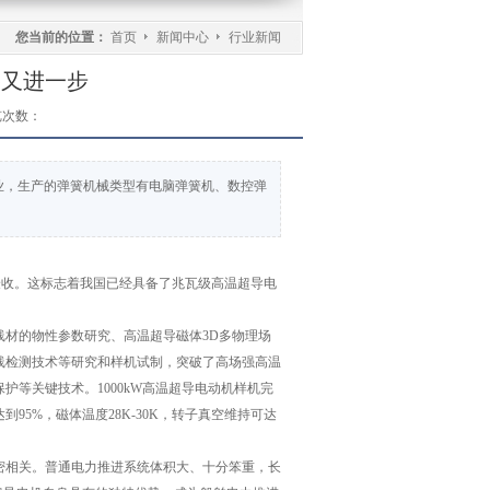
您当前的位置：
首页
新闻中心
行业新闻
路又进一步
览次数：
业，生产的弹簧机械类型有电脑弹簧机、数控弹
验收。这标志着我国已经具备了兆瓦级高温超导电
材的物性参数研究、高温超导磁体3D多物理场
线检测技术等研究和样机试制，突破了高场强高温
等关键技术。1000kW高温超导电动机样机完
5%，磁体温度28K-30K，转子真空维持可达
密相关。普通电力推进系统体积大、十分笨重，长