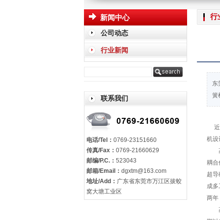
行
新闻中心
公司动态
行业新闻
东
簧
联系我们
近日
机设
电话/Tel：
0769-23151660
传真/Fax：
0769-21660629
高温
邮编/P.C.：
523043
耦合
邮箱/Email：
dgxtm@163.com
超导
地址/Add：
广东省东莞市万江区拔蛟
成多
窝大塘工业区
两年
高温